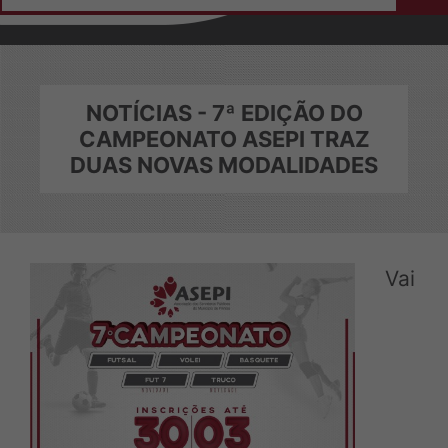
Home
Institucional
Sobre a ASEPI
NOTÍCIAS - 7ª EDIÇÃO DO
CAMPEONATO ASEPI TRAZ
Diretoria e Conselheiros
DUAS NOVAS MODALIDADES
Colaboradores
Eleições
Ficha de Adesão
Vai
Notícias
Convênios
Login do Conveniado
Contato