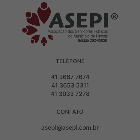
TELEFONE
41 3667 7674
41 3653 5311
41 3033 7278
CONTATO
asepi@asepi.com.br