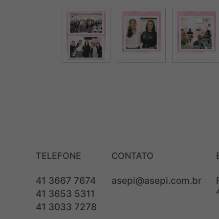
TELEFONE
CONTATO
41 3667 7674
asepi@asepi.com.br
41 3653 5311
41 3033 7278