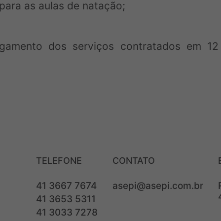
para as aulas de natação;
gamento dos serviços contratados em 12 
TELEFONE
CONTATO
41 3667 7674
asepi@asepi.com.br
41 3653 5311
41 3033 7278