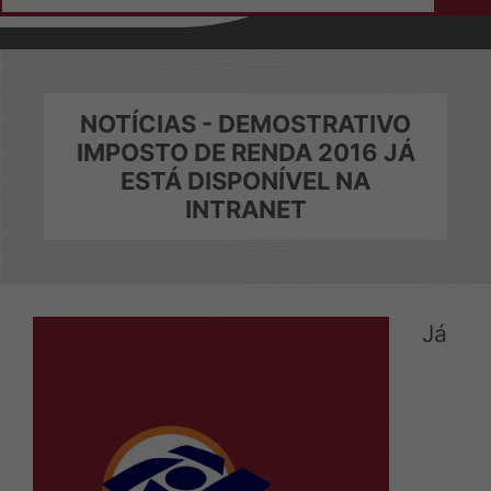
Home
Institucional
Sobre a ASEPI
NOTÍCIAS - DEMOSTRATIVO
IMPOSTO DE RENDA 2016 JÁ
Diretoria e Conselheiros
ESTÁ DISPONÍVEL NA
Colaboradores
INTRANET
Eleições
Ficha de Adesão
Notícias
Já
Convênios
Login do Conveniado
Contato