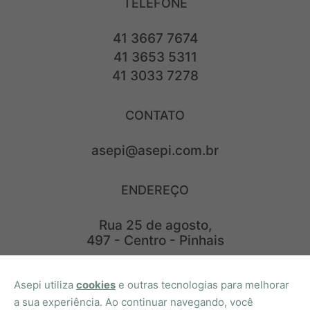
TELEFONE
41 3667 7674
41 3653 5311
41 3033 7278
CONTATO
asepi@asepi.com.br
ENDEREÇO
Rua 25 de agosto,
497 - Centro - Pinhais
REDES SOCIAIS
Asepi utiliza
cookies
e outras tecnologias para melhorar
a sua experiência. Ao continuar navegando, você