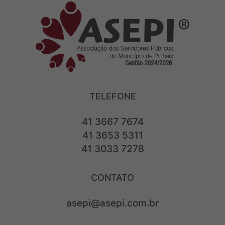
TELEFONE
41 3667 7674
41 3653 5311
41 3033 7278
CONTATO
asepi@asepi.com.br