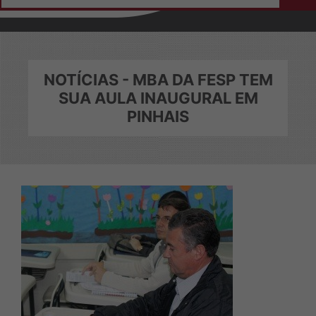
Home
Institucional
Sobre a ASEPI
NOTÍCIAS - MBA DA FESP TEM
SUA AULA INAUGURAL EM
Diretoria e Conselheiros
PINHAIS
Colaboradores
Eleições
Ficha de Adesão
Notícias
Convênios
Login do Conveniado
Contato