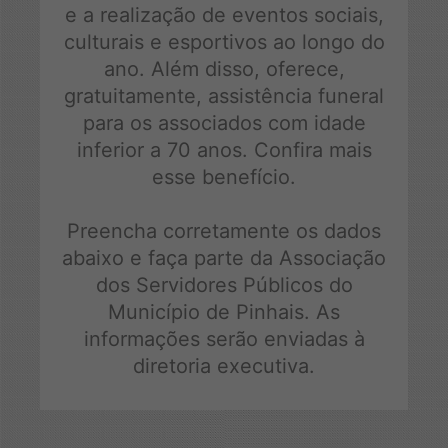
Login Associado
e a realização de eventos sociais,
culturais e esportivos ao longo do
Baixe o APP e acesse via mobile
ano. Além disso, oferece,
gratuitamente, assistência funeral
para os associados com idade
inferior a 70 anos. Confira mais
esse benefício.
Preencha corretamente os dados
abaixo e faça parte da Associação
dos Servidores Públicos do
Município de Pinhais. As
informações serão enviadas à
diretoria executiva.