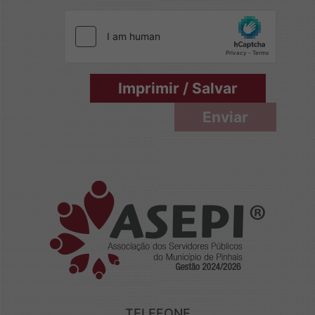
com conveniados da ASEPI, por meio da 
de desconto em folha de pagamento (co
facultativas), exigem a manutenção de 
condição de associado, razão pela qual:
solicitar desligamento da associação na
Imprimir / Salvar
parcelas vincendas de quaisquer operaç
sistemática de desconto em folha de pa
caso eu solicite o desligamento da assoc
havendo pendência de parcelas vincend
sistemática de desconto em folha de pa
pena de indeferimento do pedido, obrigo
ASEPI, no mesmo ato, recibo de quitação
mesmas, emitido pelo conveniado/credor
TELEFONE