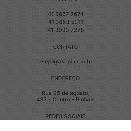
41 3667 7674
41 3653 5311
41 3033 7278
CONTATO
asepi@asepi.com.br
ENDEREÇO
Rua 25 de agosto,
497 - Centro - Pinhais
REDES SOCIAIS