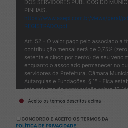
DOS SERVIDORES PÚBLICOS DO MUNICÍ
PINHAIS.
https://www.asepi.com.br/views/geral/
REGISTRADO.pdf
Art. 52 - O valor pago pelo associado a tí
contribuição mensal será de 0,75% (zero 
setenta e cinco por cento) de seu venci
enquanto o associado permanecer no qu
servidores da Prefeitura, Câmara Municip
Autarquias e Fundações. § 1º - Fica esta
teto máximo de contribuição sobre 10 (d
vencimentos base de menor valor, dentro
Aceito os termos descritos acima
de cargos e salários da Prefeitura de Pin
CONCORDO E ACEITO OS TERMOS DA
Estou ciente de que eventuais operações
POLÍTICA DE PRIVACIDADE.