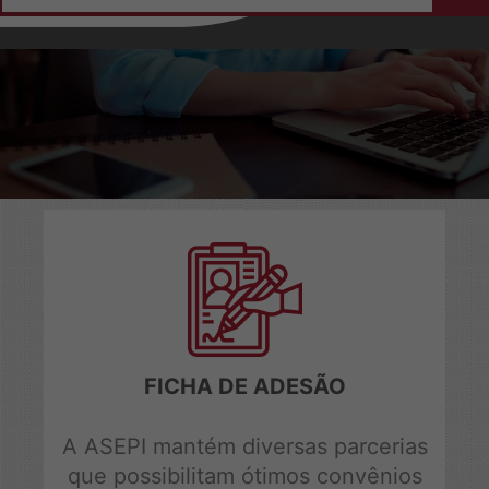
Home
Institucional
Sobre a ASEPI
Diretoria e Conselheiros
Colaboradores
Eleições
Ficha de Adesão
Notícias
Convênios
FICHA DE ADESÃO
Login do Conveniado
A ASEPI mantém diversas parcerias
Contato
que possibilitam ótimos convênios