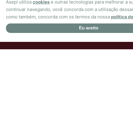
Asepi utiliza
cookies
e outras tecnologias para melhorar a s
continuar navegando, você concorda com a utilização dessas
como também, concorda com os termos da nossa
política d
Eu aceito
Copyright © ASEPI 2021. Todos os
direitos reservados