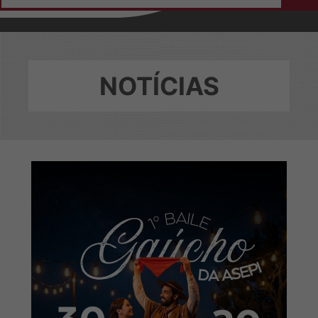
Home
Institucional
Sobre a ASEPI
NOTÍCIAS
Diretoria e Conselheiros
Colaboradores
Eleições
Ficha de Adesão
Notícias
Convênios
Login do Conveniado
Contato