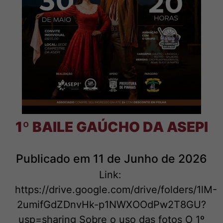
Login Associado
Baixe o APP e acesse via mobile
1º BAILE GAÚCHO DA ASEPI
Publicado em 11 de Junho de 2026
Link:
https://drive.google.com/drive/folders/1lM-
2umifGdZDnvHk-p1NWXOOdPw2T8GU?
usp=sharing Sobre o uso das fotos O 1º