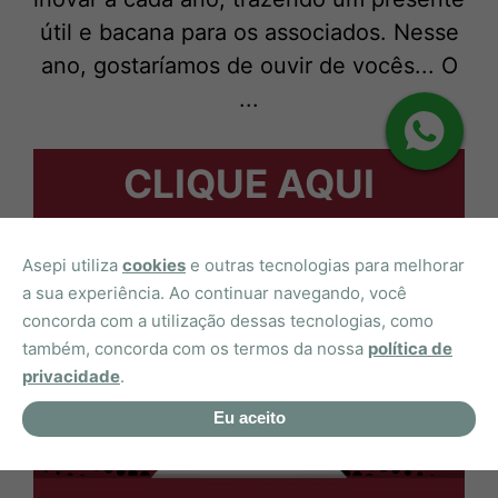
útil e bacana para os associados. Nesse
ano, gostaríamos de ouvir de vocês... O
...
CLIQUE AQUI
Asepi utiliza
cookies
e outras tecnologias para melhorar
a sua experiência. Ao continuar navegando, você
concorda com a utilização dessas tecnologias, como
também, concorda com os termos da nossa
política de
privacidade
.
Eu aceito