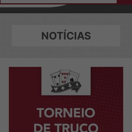
Home
Institucional
Sobre a ASEPI
NOTÍCIAS
Diretoria e Conselheiros
Colaboradores
Eleições
Ficha de Adesão
Notícias
Convênios
Login do Conveniado
Contato